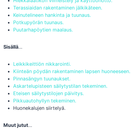
Hiekkalaatikon viimeistely ja käyttöönotto.
Terassiaidan rakentaminen jälkikäteen.
Keinutelineen hankinta ja tuunaus.
Potkupyörän tuunaus.
Puutarhapöytien maalaus.
Sisällä
…
Leikkikeittiön nikkarointi.
Kiinteän pöydän rakentaminen lapsen huoneeseen.
Pinnasängyn tuunaukset.
Askartelupisteen säilytystilan tekeminen.
Eteisen säilytystilojen päivitys.
Pikkuautohyllyn tekeminen.
Huonekalujen siirtelyä.
Muut jutut
…