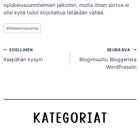
opiskelusuunnitelmien jalkoihin, mutta ilman siirtoa ei
olisi kyllä tullut kirjoiteltua tätäkään vähää.
Avainsanat:
#
Mielenmaisemia
Artikkelien
EDELLINEN
SEURAAVA
Itsepähän kysyin
Blogimuutto Bloggerista
selaus
WordPressiin