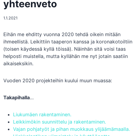
yhteenveto
1.1.2021
Eihän me ehditty vuonna 2020 tehdä oikein mitään
ihmeellistä. Leikittiin taaperon kanssa ja koronakotoiltiin
(toisen käydessä kyllä töissä). Näinhän sitä voisi taas
helposti muistella, mutta kyllähän me nyt jotain saatiin
aikaiseksikin.
Vuoden 2020 projekteihin kuului muun muassa:
Takapihalla
…
Liukumäen rakentaminen.
Leikkimökin suunnittelu ja rakentaminen.
Vajan pohjatyöt ja pihan muokkaus ylijäämämaalla.