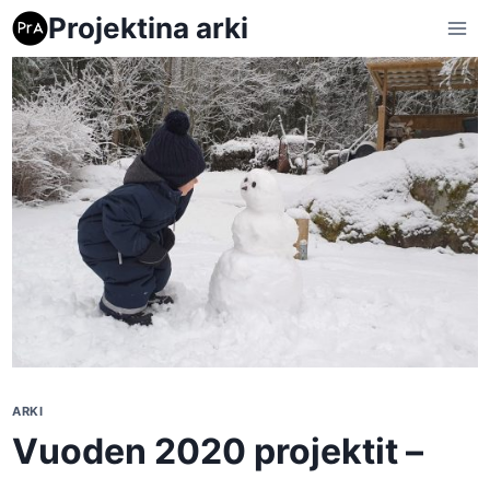
Siirry
Projektina arki
sisältöön
ARKI
Vuoden 2020 projektit –