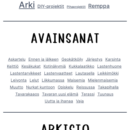
Arki
Remppa
DIY-projektit
Pihaprojektit
Askartelu
Ennen ja jälkeen
Geokätköily
Järjestys
Karsinta
Keittiö
Kesäkukat
Kotinäkymiä
Kukkalaatikko
Lastenhuone
Lastentarvikkeet
Lastenvaatteet
Lautasella
Leikkimökki
Leivonta
Lelut
Liikkumassa
Maisemia
Mielenmaisemia
Muutto
Nurkat kuntoon
Opiskelu
Reissussa
Takapihalla
Tavarakaaos
Tavaran uusi elämä
Terassi
Tuunaus
Uutta ja ihanaa
Vaja