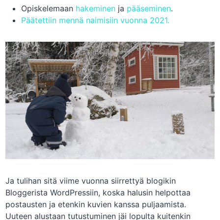
Opiskelemaan
hakeminen
ja
pääseminen
.
Päätettiin mennä naimisiin vuonna 2021.
Ja tulihan sitä viime vuonna siirrettyä blogikin
Bloggerista WordPressiin, koska halusin helpottaa
postausten ja etenkin kuvien kanssa puljaamista.
Uuteen alustaan tutustuminen jäi lopulta kuitenkin