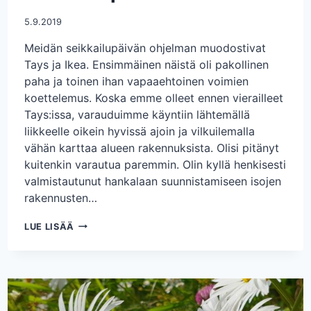
5.9.2019
Meidän seikkailupäivän ohjelman muodostivat
Tays ja Ikea. Ensimmäinen näistä oli pakollinen
paha ja toinen ihan vapaaehtoinen voimien
koettelemus. Koska emme olleet ennen vierailleet
Tays:issa, varauduimme käyntiin lähtemällä
liikkeelle oikein hyvissä ajoin ja vilkuilemalla
vähän karttaa alueen rakennuksista. Olisi pitänyt
kuitenkin varautua paremmin. Olin kyllä henkisesti
valmistautunut hankalaan suunnistamiseen isojen
rakennusten…
SEIKKAILUPÄIVÄ
LUE LISÄÄ