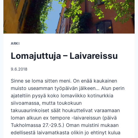
ARKI
Lomajuttuja – Laivareissu
9.6.2018
Sinne se loma sitten meni. On enää kaukainen
muisto useamman työpäivän jälkeen… Alun perin
ajateltiin pysyä koko lomaviikko kotinurkkia
siivoamassa, mutta toukokuun
takuuaurinkoiset säät houkuttelivat varaamaan
loman alkuun ex tempore -laivareissun (päivä
Tukholmassa 27.-29.5.) Oman muistini mukaan
edellisestä laivamatkasta olikin jo ehtinyt kulua