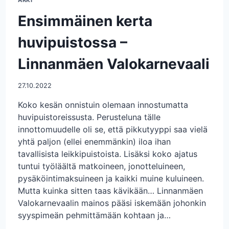
ARKI
Ensimmäinen kerta
huvipuistossa –
Linnanmäen Valokarnevaali
27.10.2022
Koko kesän onnistuin olemaan innostumatta
huvipuistoreissusta. Perusteluna tälle
innottomuudelle oli se, että pikkutyyppi saa vielä
yhtä paljon (ellei enemmänkin) iloa ihan
tavallisista leikkipuistoista. Lisäksi koko ajatus
tuntui työläältä matkoineen, jonotteluineen,
pysäköintimaksuineen ja kaikki muine kuluineen.
Mutta kuinka sitten taas kävikään… Linnanmäen
Valokarnevaalin mainos pääsi iskemään johonkin
syyspimeän pehmittämään kohtaan ja…