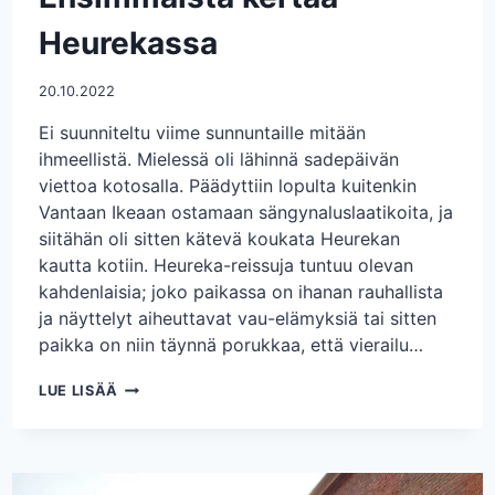
Heurekassa
20.10.2022
Ei suunniteltu viime sunnuntaille mitään
ihmeellistä. Mielessä oli lähinnä sadepäivän
viettoa kotosalla. Päädyttiin lopulta kuitenkin
Vantaan Ikeaan ostamaan sängynaluslaatikoita, ja
siitähän oli sitten kätevä koukata Heurekan
kautta kotiin. Heureka-reissuja tuntuu olevan
kahdenlaisia; joko paikassa on ihanan rauhallista
ja näyttelyt aiheuttavat vau-elämyksiä tai sitten
paikka on niin täynnä porukkaa, että vierailu…
ENSIMMÄISTÄ
LUE LISÄÄ
KERTAA
HEUREKASSA