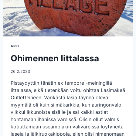
ARKI
Ohimennen Iittalassa
26.2.2023
Pistäydyttiin tänään ex tempore -meiningillä
Iittalassa, eikä tietenkään voitu ohittaa Lasimäkeä
Outletteineen. Värikästä lasia täynnä oleva
myymälä oli kuin silmäkarkkia, kun auringonvalo
vilkkui ikkunoista sisälle ja sai kaikki astiat
hohtamaan ihanissa väreissä. Olisin ollut valmis
kotiuttamaan useampiakin väliväreissä löytyneitä
laseja ja jälkiruokakippoja, ellen olisi nimenomaan