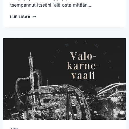
tsempannut itseäni ”älä osta mitään,…
OHIMENNEN
LUE LISÄÄ
IITTALASSA