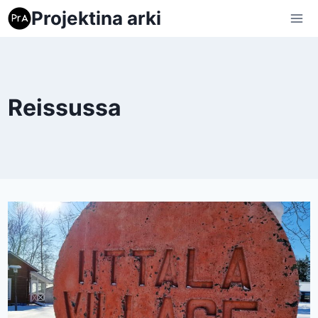
Siirry
Projektina arki
sisältöön
Reissussa