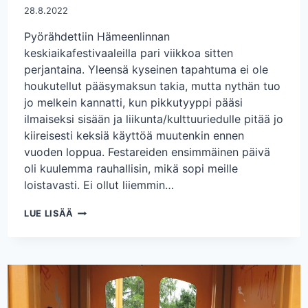
28.8.2022
Pyörähdettiin Hämeenlinnan
keskiaikafestivaaleilla pari viikkoa sitten
perjantaina. Yleensä kyseinen tapahtuma ei ole
houkutellut pääsymaksun takia, mutta nythän tuo
jo melkein kannatti, kun pikkutyyppi pääsi
ilmaiseksi sisään ja liikunta/kulttuuriedulle pitää jo
kiireisesti keksiä käyttöä muutenkin ennen
vuoden loppua. Festareiden ensimmäinen päivä
oli kuulemma rauhallisin, mikä sopi meille
loistavasti. Ei ollut liiemmin…
PERJANTAIPUUHIA
LUE LISÄÄ
–
KESKIAIKAFESTARIT
JA
ELOJUHLAT