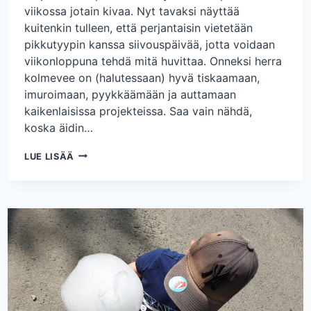
viikossa jotain kivaa. Nyt tavaksi näyttää
kuitenkin tulleen, että perjantaisin vietetään
pikkutyypin kanssa siivouspäivää, jotta voidaan
viikonloppuna tehdä mitä huvittaa. Onneksi herra
kolmevee on (halutessaan) hyvä tiskaamaan,
imuroimaan, pyykkäämään ja auttamaan
kaikenlaisissa projekteissa. Saa vain nähdä,
koska äidin…
PERJANTAISIN
LUE LISÄÄ
SIIVOTAAN
JA
LAUANTAISIN
PUISTOILLAAN