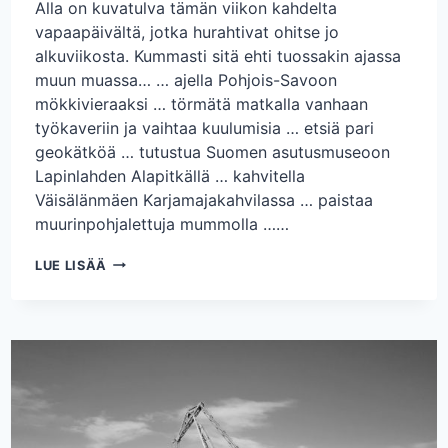
Alla on kuvatulva tämän viikon kahdelta
vapaapäivältä, jotka hurahtivat ohitse jo
alkuviikosta. Kummasti sitä ehti tuossakin ajassa
muun muassa… … ajella Pohjois-Savoon
mökkivieraaksi … törmätä matkalla vanhaan
työkaveriin ja vaihtaa kuulumisia … etsiä pari
geokätköä … tutustua Suomen asutusmuseoon
Lapinlahden Alapitkällä … kahvitella
Väisälänmäen Karjamajakahvilassa … paistaa
muurinpohjalettuja mummolla ……
KESÄISET
LUE LISÄÄ
VAPAAPÄIVÄT