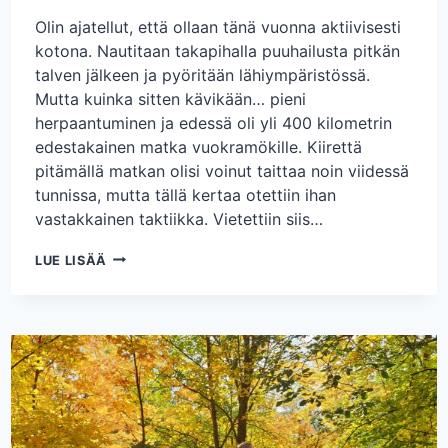
Olin ajatellut, että ollaan tänä vuonna aktiivisesti
kotona. Nautitaan takapihalla puuhailusta pitkän
talven jälkeen ja pyöritään lähiympäristössä.
Mutta kuinka sitten kävikään… pieni
herpaantuminen ja edessä oli yli 400 kilometrin
edestakainen matka vuokramökille. Kiirettä
pitämällä matkan olisi voinut taittaa noin viidessä
tunnissa, mutta tällä kertaa otettiin ihan
vastakkainen taktiikka. Vietettiin siis…
MUUTAMA
LUE LISÄÄ
MUISTO
MÖKKIREISSULTA