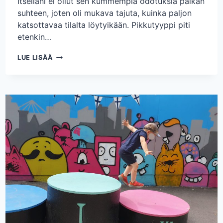
Itselläni ei ollut sen kummempia odotuksia paikan
suhteen, joten oli mukava tajuta, kuinka paljon
katsottavaa tilalta löytyikään. Pikkutyyppi piti
etenkin…
KANKAISTEN
LUE LISÄÄ
TILA
JA
ENSIMMÄINEN
HATTARA