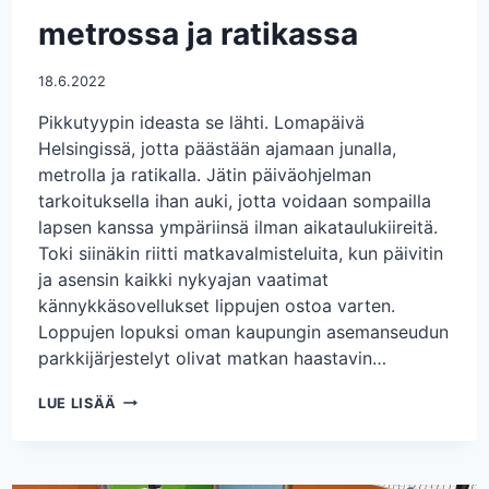
metrossa ja ratikassa
18.6.2022
Pikkutyypin ideasta se lähti. Lomapäivä
Helsingissä, jotta päästään ajamaan junalla,
metrolla ja ratikalla. Jätin päiväohjelman
tarkoituksella ihan auki, jotta voidaan sompailla
lapsen kanssa ympäriinsä ilman aikataulukiireitä.
Toki siinäkin riitti matkavalmisteluita, kun päivitin
ja asensin kaikki nykyajan vaatimat
kännykkäsovellukset lippujen ostoa varten.
Loppujen lopuksi oman kaupungin asemanseudun
parkkijärjestelyt olivat matkan haastavin…
ENSIMMÄISTÄ
LUE LISÄÄ
KERTAA
METROSSA
JA
RATIKASSA