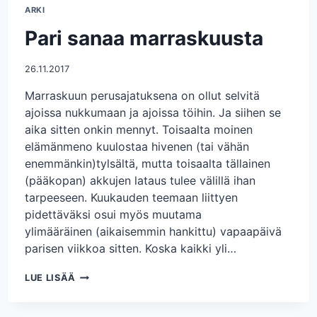
ARKI
Pari sanaa marraskuusta
26.11.2017
Marraskuun perusajatuksena on ollut selvitä
ajoissa nukkumaan ja ajoissa töihin. Ja siihen se
aika sitten onkin mennyt. Toisaalta moinen
elämänmeno kuulostaa hivenen (tai vähän
enemmänkin)tylsältä, mutta toisaalta tällainen
(pääkopan) akkujen lataus tulee välillä ihan
tarpeeseen. Kuukauden teemaan liittyen
pidettäväksi osui myös muutama
ylimääräinen (aikaisemmin hankittu) vapaapäivä
parisen viikkoa sitten. Koska kaikki yli…
PARI
LUE LISÄÄ
SANAA
MARRASKUUSTA