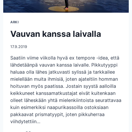
ARKI
Vauvan kanssa laivalla
17.9.2019
Saatiin viime viikolla hyvä ex tempore -idea, että
lähdetäänpä vauvan kanssa laivalle. Pikkutyyppi
haluaa olla lähes jatkuvasti sylissä ja tarkkailee
mielellään muita ihmisiä, joten ajateltiin homman
hoituvan myös paatissa. Jostain syystä aalloilla
keikkuneet kanssamatkustajat eivät kuitenkaan
olleet läheskään yhtä mielenkiintoista seurattavaa
kuin esimerkiksi naapurikassoilla ostoksiaan
pakkaavat prismatyypit, joten pikkuherraa
viihdytettiin…