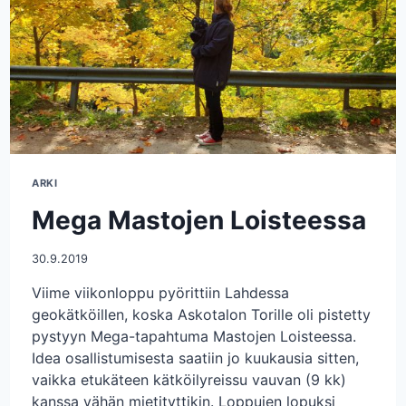
ARKI
Mega Mastojen Loisteessa
30.9.2019
Viime viikonloppu pyörittiin Lahdessa
geokätköillen, koska Askotalon Torille oli pistetty
pystyyn Mega-tapahtuma Mastojen Loisteessa.
Idea osallistumisesta saatiin jo kuukausia sitten,
vaikka etukäteen kätköilyreissu vauvan (9 kk)
kanssa vähän mietityttikin. Loppujen lopuksi