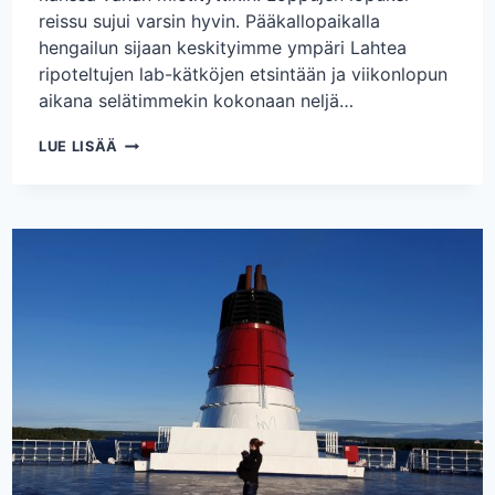
reissu sujui varsin hyvin. Pääkallopaikalla
hengailun sijaan keskityimme ympäri Lahtea
ripoteltujen lab-kätköjen etsintään ja viikonlopun
aikana selätimmekin kokonaan neljä…
MEGA
LUE LISÄÄ
MASTOJEN
LOISTEESSA