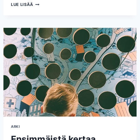
ENSIMMÄINEN
LUE LISÄÄ
KERTA
HUVIPUISTOSSA
–
LINNANMÄEN
VALOKARNEVAALI
ARKI
Ensimmäistä kertaa