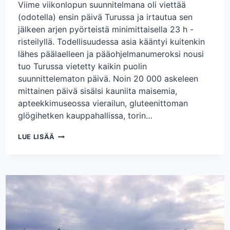
Viime viikonlopun suunnitelmana oli viettää
(odotella) ensin päivä Turussa ja irtautua sen
jälkeen arjen pyörteistä minimittaisella 23 h -
risteilyllä. Todellisuudessa asia kääntyi kuitenkin
lähes päälaelleen ja pääohjelmanumeroksi nousi
tuo Turussa vietetty kaikin puolin
suunnittelematon päivä. Noin 20 000 askeleen
mittainen päivä sisälsi kauniita maisemia,
apteekkimuseossa vierailun, gluteenittoman
glögihetken kauppahallissa, torin…
PÄIVÄ
LUE LISÄÄ
TURUSSA