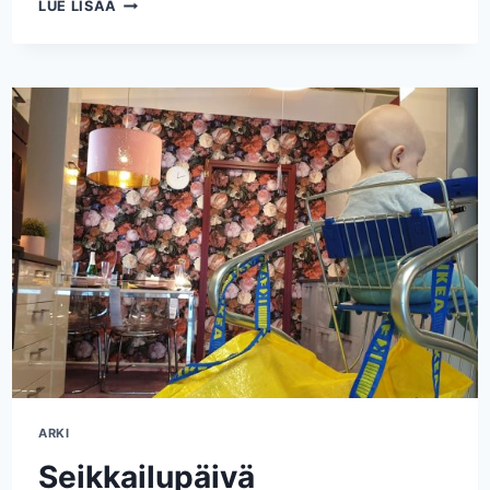
VAUVAN
LUE LISÄÄ
KANSSA
LAIVALLA
ARKI
Seikkailupäivä