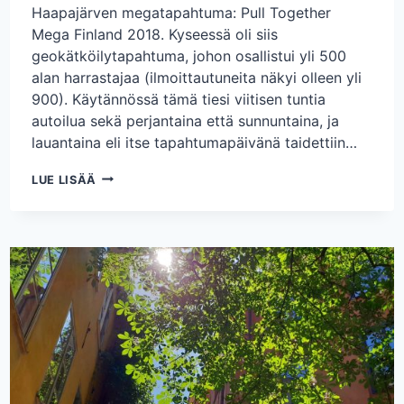
Haapajärven megatapahtuma: Pull Together
Mega Finland 2018. Kyseessä oli siis
geokätköilytapahtuma, johon osallistui yli 500
alan harrastajaa (ilmoittautuneita näkyi olleen yli
900). Käytännössä tämä tiesi viitisen tuntia
autoilua sekä perjantaina että sunnuntaina, ja
lauantaina eli itse tapahtumapäivänä taidettiin…
EKAA
LUE LISÄÄ
KERTAA
MEGASSA