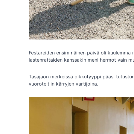
Festareiden ensimmäinen päivä oli kuulemma rauh
lastenrattaiden kanssakin meni hermot vain muk
Tasajaon merkeissä pikkutyyppi pääsi tutustum
vuoroteltiin kärryjen vartijoina.