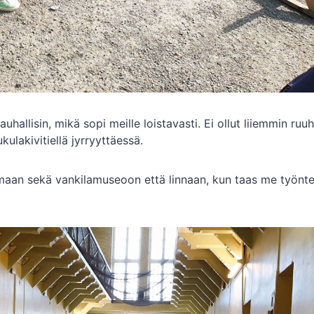
allisin, mikä sopi meille loistavasti. Ei ollut liiemmin ruuh
ulakivitiellä jyrryyttäessä.
aan sekä vankilamuseoon että linnaan, kun taas me työntel