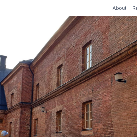
About
R