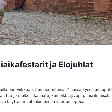
aikafestarit ja Elojuhlat
illa pari viikkoa sitten perjantaina. Yleensä kyseinen tapa
n tuo jo melkein kannatti, kun pikkutyyppi pääsi ilmaiseks
i keksiä käyttöä muutenkin ennen vuoden loppua.