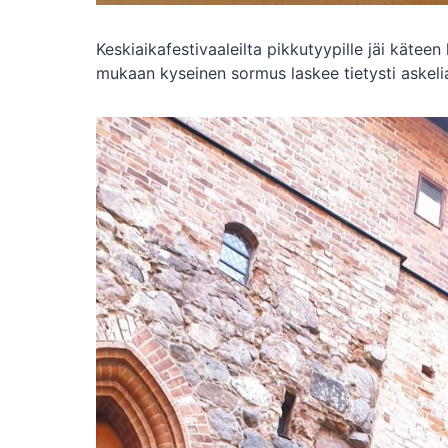
Keskiaikafestivaaleilta pikkutyypille jäi kätee
mukaan kyseinen sormus laskee tietysti askeli