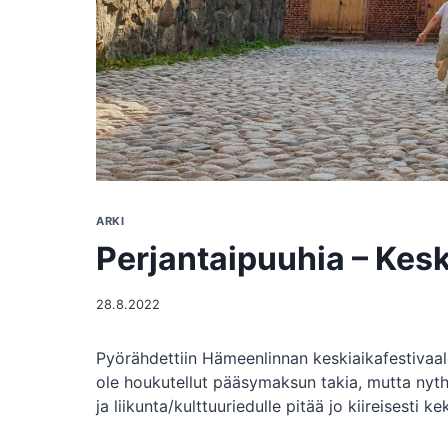
ARKI
Perjantaipuuhia – Keski
28.8.2022
Pyörähdettiin Hämeenlinnan keskiaikafestivaale
ole houkutellut pääsymaksun takia, mutta nythä
ja liikunta/kulttuuriedulle pitää jo kiireisest