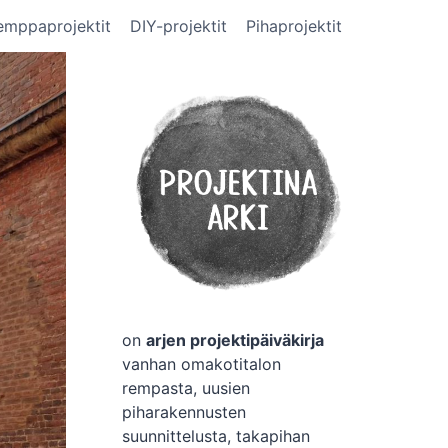
emppaprojektit
DIY-projektit
Pihaprojektit
on
arjen projektipäiväkirja
vanhan omakotitalon
rempasta, uusien
piharakennusten
suunnittelusta, takapihan