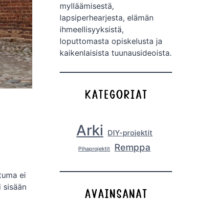
mylläämisestä,
lapsiperhearjesta, elämän
ihmeellisyyksistä,
loputtomasta opiskelusta ja
kaikenlaisista tuunausideoista.
Arki
DIY-projektit
Remppa
Pihaprojektit
htuma ei
i sisään