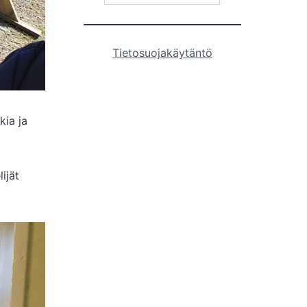
Tietosuojakäytäntö
kia ja
ijät