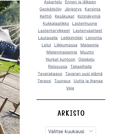
Askartelu
Ennen ja jälkeen
Geokätköily
Järjestys
Karsinta
Keittiö
Kesäkukat
Kotinäkymiä
Kukkalaatikko
Lastenhuone
Lastentarvikkeet
Lastenvaatteet
Lautasella
Leikkimökki
Leivonta
Lelut
Liikkumassa
Maisemia
Mielenmaisemia
Muutto
Nurkat kuntoon
Opiskelu
Reissussa
Takapihalla
Tavarakaaos
Tavaran uusi elämä
Terassi
Tuunaus
Uutta ja ihanaa
Vaja
Arkistot