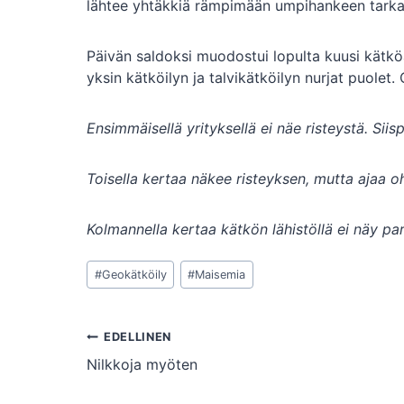
lähtee yhtäkkiä rämpimään umpihankeen tarkas
Päivän saldoksi muodostui lopulta kuusi kätköä
yksin kätköilyn ja talvikätköilyn nurjat puolet
Ensimmäisellä yrityksellä ei näe risteystä.
Siisp
Toisella kertaa näkee risteyksen, mutta ajaa o
Kolmannella kertaa kätkön lähistöllä ei näy p
Avainsanat:
#
Geokätköily
#
Maisemia
Artikkelien
EDELLINEN
Nilkkoja myöten
selaus