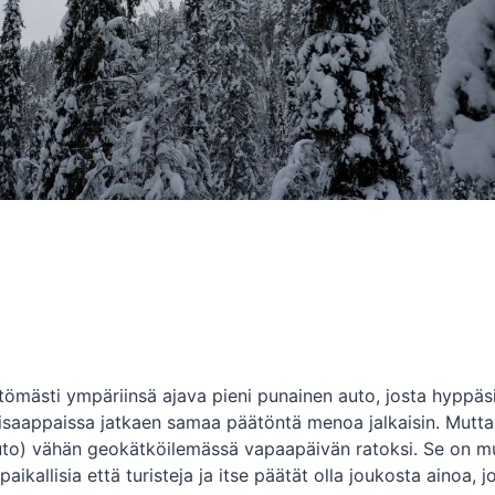
ömästi ympäriinsä ajava pieni punainen auto, josta hyppäsi 
isaappaissa jatkaen samaa päätöntä menoa jalkaisin. Mutta
se auto) vähän geokätköilemässä vapaapäivän ratoksi. Se on 
aikallisia että turisteja ja itse päätät olla joukosta ainoa, j