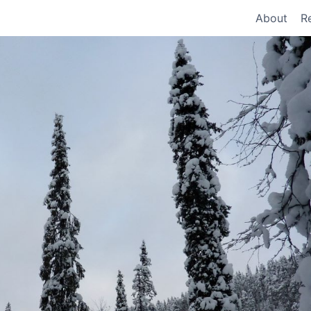
About
R