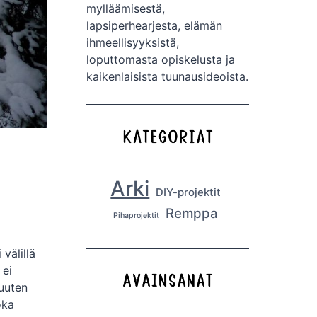
mylläämisestä,
lapsiperhearjesta, elämän
ihmeellisyyksistä,
loputtomasta opiskelusta ja
kaikenlaisista tuunausideoista.
Arki
DIY-projektit
Remppa
Pihaprojektit
välillä
 ei
muuten
oka