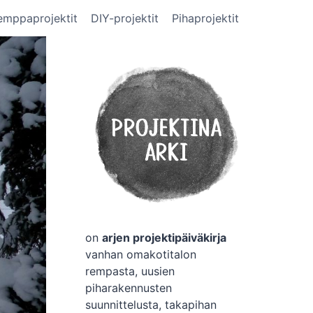
emppaprojektit
DIY-projektit
Pihaprojektit
on
arjen projektipäiväkirja
vanhan omakotitalon
rempasta, uusien
piharakennusten
suunnittelusta, takapihan