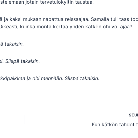
telemaan jotain tervetulokyltin taustaa.
 ja kaksi mukaan napattua reissaajaa. Samalla tuli taas to
. Oikeasti, kuinka monta kertaa yhden kätkön ohi voi ajaa?
ä takaisin.
hi.
Siispä takaisin.
arkkipaikkaa ja ohi mennään.
Siispä takaisin.
SEU
Kun kätkön tahdot 