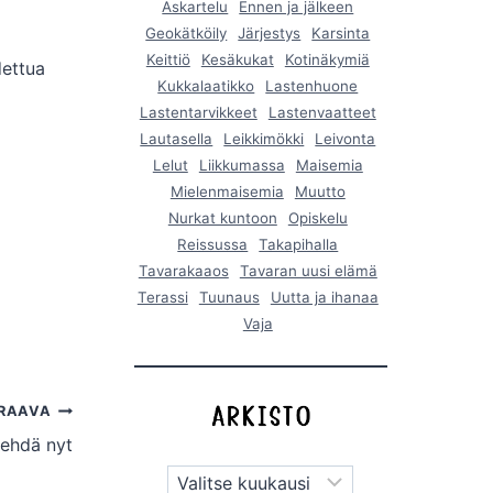
Askartelu
Ennen ja jälkeen
Geokätköily
Järjestys
Karsinta
Keittiö
Kesäkukat
Kotinäkymiä
dettua
Kukkalaatikko
Lastenhuone
Lastentarvikkeet
Lastenvaatteet
Lautasella
Leikkimökki
Leivonta
Lelut
Liikkumassa
Maisemia
Mielenmaisemia
Muutto
Nurkat kuntoon
Opiskelu
Reissussa
Takapihalla
Tavarakaaos
Tavaran uusi elämä
Terassi
Tuunaus
Uutta ja ihanaa
Vaja
RAAVA
tehdä nyt
Arkistot