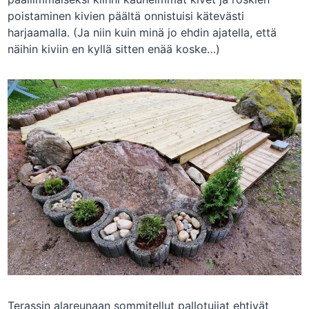
poistaminen kivien päältä onnistuisi kätevästi
harjaamalla. (Ja niin kuin minä jo ehdin ajatella, että
näihin kiviin en kyllä sitten enää koske…)
Terassin alareunaan sommitellut pallotuijat ehtivät