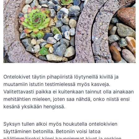
Ontelokivet täytin pihapiiristä löytyneillä kivillä ja
muutamiin istutin testimielessä myös kasveja.
Valitettavasti paikka ei kuitenkaan tainnut olla ainakaan
mehitähtien mieleen, joten saa nähdä, onko niistä ensi
kesänä yksikään hengissä.
Syksyn tullen alkoi myös houkutella ontelokivien
täyttäminen betonilla. Betoniin voisi latoa
päällimmäiseksi kiinni kauneimmat kivet ja roskien