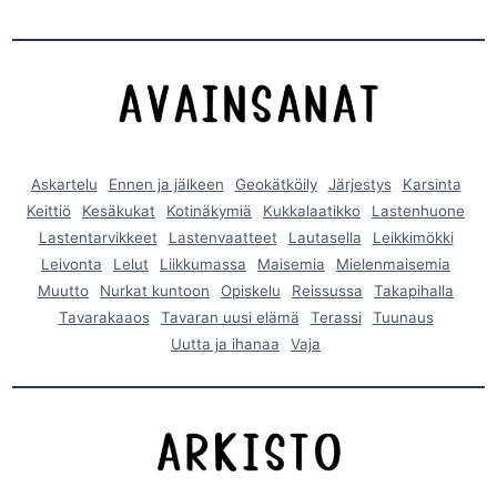
Askartelu
Ennen ja jälkeen
Geokätköily
Järjestys
Karsinta
Keittiö
Kesäkukat
Kotinäkymiä
Kukkalaatikko
Lastenhuone
Lastentarvikkeet
Lastenvaatteet
Lautasella
Leikkimökki
Leivonta
Lelut
Liikkumassa
Maisemia
Mielenmaisemia
Muutto
Nurkat kuntoon
Opiskelu
Reissussa
Takapihalla
Tavarakaaos
Tavaran uusi elämä
Terassi
Tuunaus
Uutta ja ihanaa
Vaja