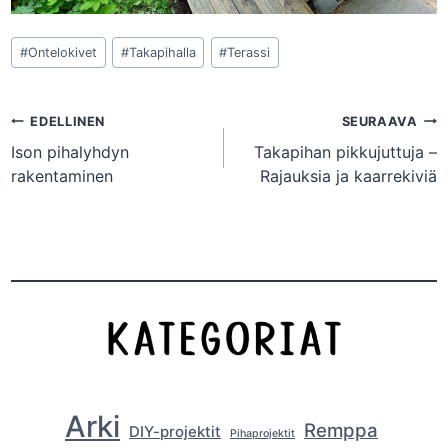
Avainsanat:
#
Ontelokivet
#
Takapihalla
#
Terassi
Artikkelien
EDELLINEN
SEURAAVA
Ison pihalyhdyn
Takapihan pikkujuttuja –
selaus
rakentaminen
Rajauksia ja kaarrekiviä
Arki
Remppa
DIY-projektit
Pihaprojektit