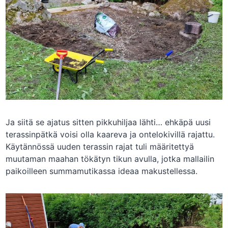
Ja siitä se ajatus sitten pikkuhiljaa lähti… ehkäpä uusi
terassinpätkä voisi olla kaareva ja ontelokivillä rajattu.
Käytännössä uuden terassin rajat tuli määritettyä
muutaman maahan tökätyn tikun avulla, jotka mallailin
paikoilleen summamutikassa ideaa makustellessa.