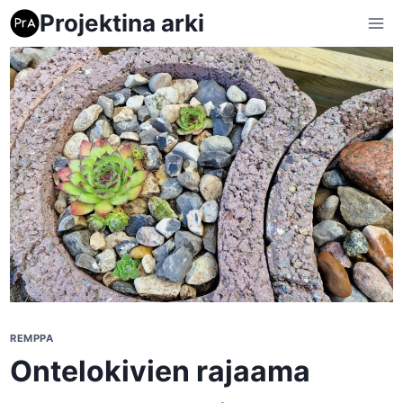
Siirry
Projektina arki
sisältöön
REMPPA
Ontelokivien rajaama