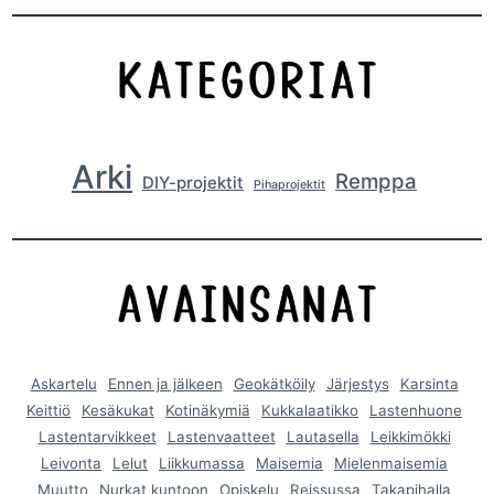
Arki
Remppa
DIY-projektit
Pihaprojektit
Askartelu
Ennen ja jälkeen
Geokätköily
Järjestys
Karsinta
Keittiö
Kesäkukat
Kotinäkymiä
Kukkalaatikko
Lastenhuone
Lastentarvikkeet
Lastenvaatteet
Lautasella
Leikkimökki
Leivonta
Lelut
Liikkumassa
Maisemia
Mielenmaisemia
Muutto
Nurkat kuntoon
Opiskelu
Reissussa
Takapihalla