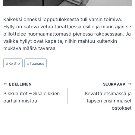
Kaikeksi onneksi lopputuloksesta tuli varsin toimiva.
Hylly on kätevä vetää tarvittaessa esille ja muun ajan se
piilottelee huomaamattomasti pienessä rakosessaan. Ja
vaikka hyllyt ovat kapeita, niihin mahtuu kuitenkin
mukava määrä tavaraa.
Avainsanat:
#
Keittiö
#
Tuunaus
Artikkelien
EDELLINEN
SEURAAVA
Pikkuautot – Sisäleikkien
Kevättä etsimässä ja
selaus
parhaimmistoa
lapsen ensimmäiset
ostokset