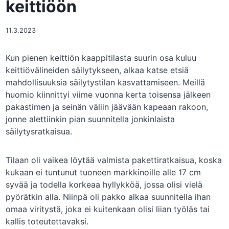
keittiöön
11.3.2023
Kun pienen keittiön kaappitilasta suurin osa kuluu
keittiövälineiden säilytykseen, alkaa katse etsiä
mahdollisuuksia säilytystilan kasvattamiseen. Meillä
huomio kiinnittyi viime vuonna kerta toisensa jälkeen
pakastimen ja seinän väliin jäävään kapeaan rakoon,
jonne alettiinkin pian suunnitella jonkinlaista
säilytysratkaisua.
Tilaan oli vaikea löytää valmista pakettiratkaisua, koska
kukaan ei tuntunut tuoneen markkinoille alle 17 cm
syvää ja todella korkeaa hyllykköä, jossa olisi vielä
pyörätkin alla. Niinpä oli pakko alkaa suunnitella ihan
omaa viritystä, joka ei kuitenkaan olisi liian työläs tai
kallis toteutettavaksi.