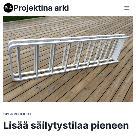
Siirry
Projektina arki
sisältöön
DIY-PROJEKTIT
Lisää säilytystilaa pieneen