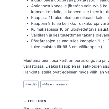
Induktioliesi upotetaan pöytätasoon, samoi
Astianpesukoneelle jätetään vain tyhjä ko
koneen kohdalle, ja koneen alle tulee kauk
Kaapissa 11 tulee olemaan oikeasti kaksi 
Kaappiin 9 tulee kehikko roskakoreja vart
Kulmakaapissa 10 on ulosvedettävä sisust
Välitilaan ja liesituulettimen takana olevall
Pöytätasojen sauma tulee kaappien 9 ja 10
tulee muistaa liittää 8 cm välikappale.)
Muutama pieni osa keittiön perusrungosta jäi v
varastossa. Lisäksi kaappien ja laatikoiden si
Hankintalistalla ovat edelleen myös välitilan va
Avainsanat:
#
Keittiö
#
Mielenmaisemia
Artikkelien
EDELLINEN
Pari sanaa paneelista