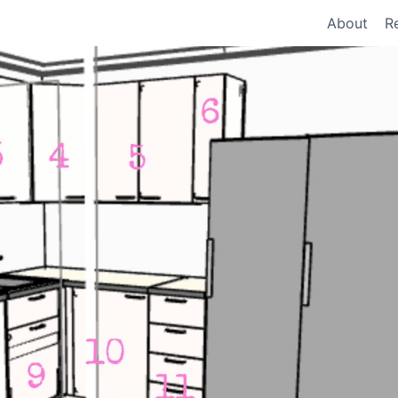
About
R