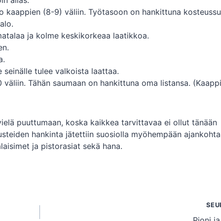
n allas.
lo kaappien (8-9) väliin. Työtasoon on hankittuna kosteussu
alo.
matalaa ja kolme keskikorkeaa laatikkoa.
en.
a.
e seinälle tulee valkoista laattaa.
 väliin. Tähän saumaan on hankittuna oma listansa. (Kaappi
ielä puuttumaan, koska kaikkea tarvittavaa ei ollut tänään
susteiden hankinta jätettiin suosiolla myöhempään ajankohta
laisimet ja pistorasiat sekä hana.
SEU
Pioni j