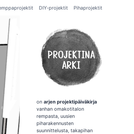
emppaprojektit
DIY-projektit
Pihaprojektit
on
arjen projektipäiväkirja
vanhan omakotitalon
rempasta, uusien
piharakennusten
suunnittelusta, takapihan