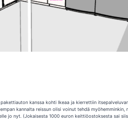
pakettiauton kanssa kohti Ikeaa ja kierrettiin itsepalveluva
 Rempan kannalta reissun olisi voinut tehdä myöhemminkin, 
elle jo nyt. (Jokaisesta 1000 euron keittiöostoksesta sai sii