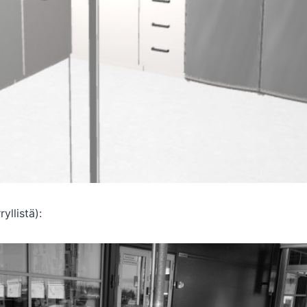
yllistä):