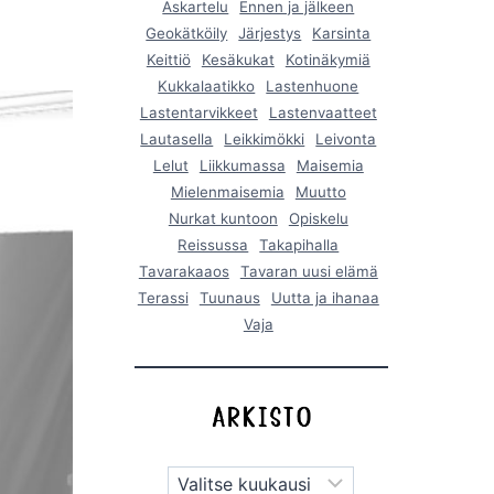
Askartelu
Ennen ja jälkeen
Geokätköily
Järjestys
Karsinta
Keittiö
Kesäkukat
Kotinäkymiä
Kukkalaatikko
Lastenhuone
Lastentarvikkeet
Lastenvaatteet
Lautasella
Leikkimökki
Leivonta
Lelut
Liikkumassa
Maisemia
Mielenmaisemia
Muutto
Nurkat kuntoon
Opiskelu
Reissussa
Takapihalla
Tavarakaaos
Tavaran uusi elämä
Terassi
Tuunaus
Uutta ja ihanaa
Vaja
Arkistot