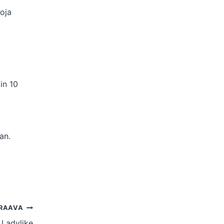
oja
in 10
an.
RAAVA
a Ladylike