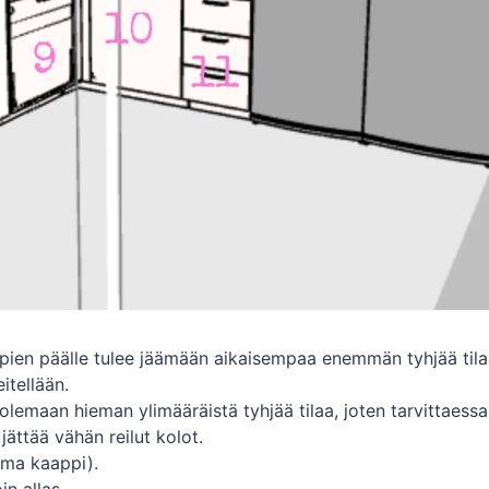
pien päälle tulee jäämään aikaisempaa enemmän tyhjää tilaa
itellään.
olemaan hieman ylimääräistä tyhjää tilaa, joten tarvittaessa
 jättää vähän reilut kolot.
 oma kaappi).