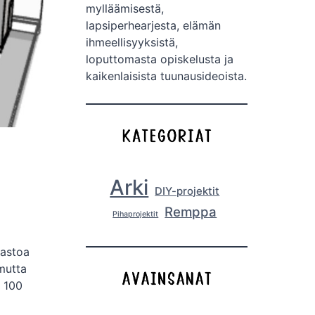
mylläämisestä,
lapsiperhearjesta, elämän
ihmeellisyyksistä,
loputtomasta opiskelusta ja
kaikenlaisista tuunausideoista.
Arki
DIY-projektit
Remppa
Pihaprojektit
rastoa
mutta
s 100