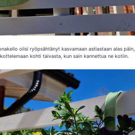
onakello olisi ryöpsähtänyt kasvamaan astiastaan alas päin
kottelemaan kohti taivasta, kun sain kannettua ne kotiin.