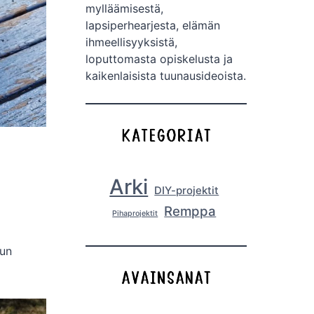
mylläämisestä,
lapsiperhearjesta, elämän
ihmeellisyyksistä,
loputtomasta opiskelusta ja
kaikenlaisista tuunausideoista.
Arki
DIY-projektit
Remppa
Pihaprojektit
uun