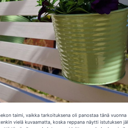
ekon taimi, vaikka tarkoituksena oli panostaa tänä vuonna
tenkin vielä kuvaamatta, koska reppana näytti istutuksen jä