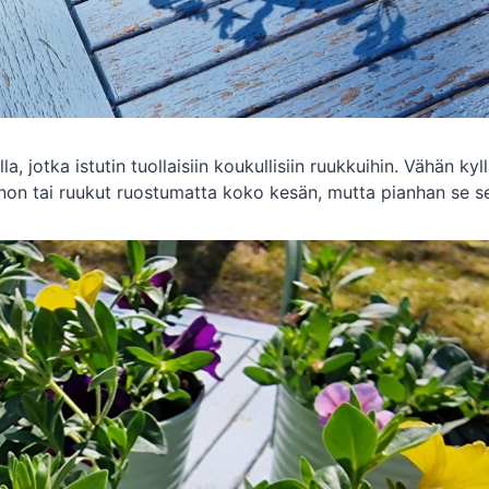
a, jotka istutin tuollaisiin koukullisiin ruukkuihin. Vähän kyl
non tai ruukut ruostumatta koko kesän, mutta pianhan se se