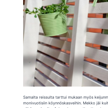
Samalta reissulta tarttui mukaan myös keijunm
monivuotisiin köynnöskasveihin. Mekko jäi kui