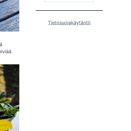
Tietosuojakäytäntö
lä
lviää.