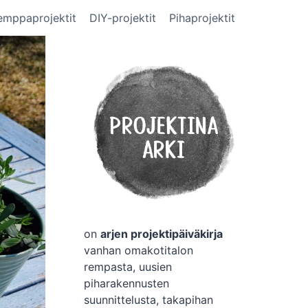
emppaprojektit
DIY-projektit
Pihaprojektit
on
arjen projektipäiväkirja
vanhan omakotitalon
rempasta, uusien
piharakennusten
suunnittelusta, takapihan