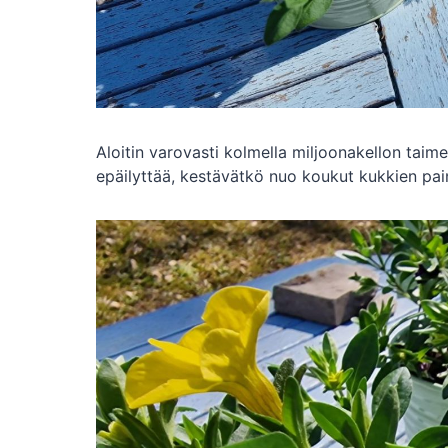
Aloitin varovasti kolmella miljoonakellon taimell
epäilyttää, kestävätkö nuo koukut kukkien pai