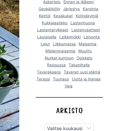
Askartelu
Ennen ja jälkeen
Geokätköily
Järjestys
Karsinta
Keittiö
Kesäkukat
Kotinäkymiä
Kukkalaatikko
Lastenhuone
Lastentarvikkeet
Lastenvaatteet
Lautasella
Leikkimökki
Leivonta
Lelut
Liikkumassa
Maisemia
Mielenmaisemia
Muutto
Nurkat kuntoon
Opiskelu
Reissussa
Takapihalla
Tavarakaaos
Tavaran uusi elämä
Terassi
Tuunaus
Uutta ja ihanaa
Vaja
Arkistot