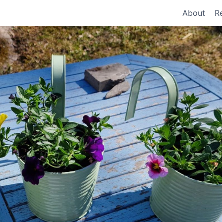
About
R