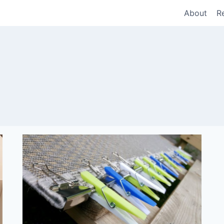
About
R