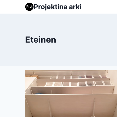
Siirry
Projektina arki
sisältöön
Eteinen