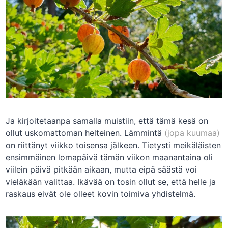
Ja kirjoitetaanpa samalla muistiin, että tämä kesä on
ollut uskomattoman helteinen. Lämmintä
(jopa kuumaa)
on riittänyt viikko toisensa jälkeen. Tietysti meikäläisten
ensimmäinen lomapäivä tämän viikon maanantaina oli
viilein päivä pitkään aikaan, mutta eipä säästä voi
vieläkään valittaa. Ikävää on tosin ollut se, että helle ja
raskaus eivät ole olleet kovin toimiva yhdistelmä.