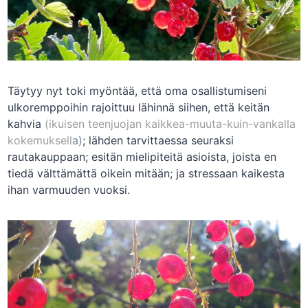
Täytyy nyt toki myöntää, että oma osallistumiseni
ulkoremppoihin rajoittuu lähinnä siihen, että keitän
kahvia
(ikuisen teenjuojan kaikkea-muuta-kuin-vankalla
kokemuksell
a)
; lähden tarvittaessa seuraksi
rautakauppaan; esitän mielipiteitä asioista, joista en
tiedä välttämättä oikein mitään; ja stressaan kaikesta
ihan varmuuden vuoksi.