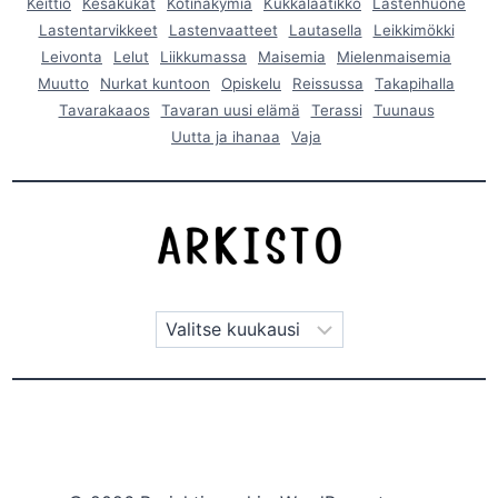
Keittiö
Kesäkukat
Kotinäkymiä
Kukkalaatikko
Lastenhuone
Lastentarvikkeet
Lastenvaatteet
Lautasella
Leikkimökki
Leivonta
Lelut
Liikkumassa
Maisemia
Mielenmaisemia
Muutto
Nurkat kuntoon
Opiskelu
Reissussa
Takapihalla
Tavarakaaos
Tavaran uusi elämä
Terassi
Tuunaus
Uutta ja ihanaa
Vaja
Arkistot