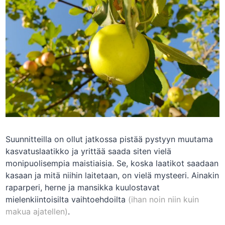
Suunnitteilla on ollut jatkossa pistää pystyyn muutama
kasvatuslaatikko ja yrittää saada siten vielä
monipuolisempia maistiaisia. Se, koska laatikot saadaan
kasaan ja mitä niihin laitetaan, on vielä mysteeri. Ainakin
raparperi, herne ja mansikka kuulostavat
mielenkiintoisilta vaihtoehdoilta
(ihan noin niin kuin
makua ajatellen)
.