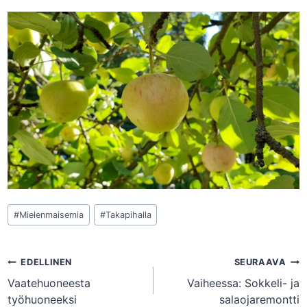
Avainsanat:
#
Mielenmaisemia
#
Takapihalla
Artikkelien
EDELLINEN
SEURAAVA
Vaatehuoneesta
Vaiheessa: Sokkeli- ja
selaus
työhuoneeksi
salaojaremontti