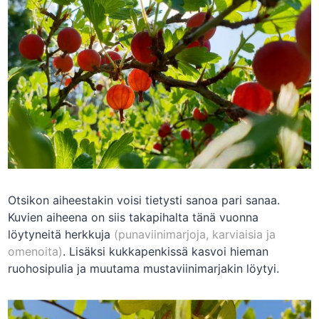
Otsikon aiheestakin voisi tietysti sanoa pari sanaa.
Kuvien aiheena on siis takapihalta tänä vuonna
löytyneitä herkkuja
(punaviinimarjoja, karviaisia ja
omenoita)
. Lisäksi kukkapenkissä kasvoi hieman
ruohosipulia ja muutama mustaviinimarjakin löytyi.