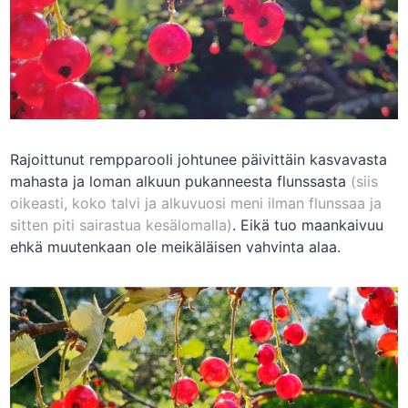
Rajoittunut rempparooli johtunee päivittäin kasvavasta
mahasta ja loman alkuun pukanneesta flunssasta
(siis
oikeasti, koko talvi ja alkuvuosi meni ilman flunssaa ja
sitten piti sairastua kesälomalla)
. Eikä tuo maankaivuu
ehkä muutenkaan ole meikäläisen vahvinta alaa.