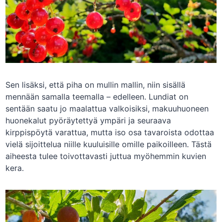
Sen lisäksi, että piha on mullin mallin, niin sisällä
mennään samalla teemalla – edelleen. Lundiat on
sentään saatu jo maalattua valkoisiksi, makuuhuoneen
huonekalut pyöräytettyä ympäri ja seuraava
kirppispöytä varattua, mutta iso osa tavaroista odottaa
vielä sijoittelua niille kuuluisille omille paikoilleen. Tästä
aiheesta tulee toivottavasti juttua myöhemmin kuvien
kera.