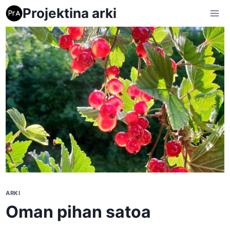
Siirry
Projektina arki
sisältöön
ARKI
Oman pihan satoa