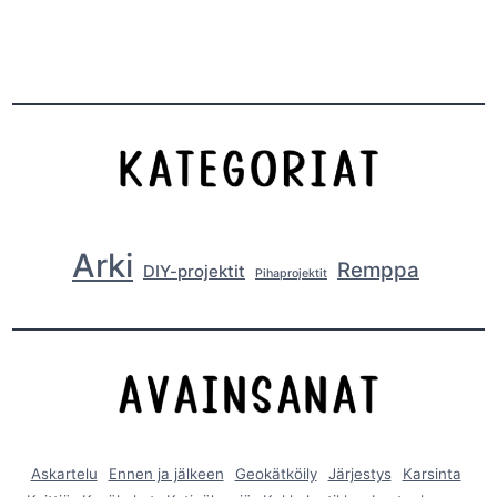
Arki
Remppa
DIY-projektit
Pihaprojektit
Askartelu
Ennen ja jälkeen
Geokätköily
Järjestys
Karsinta